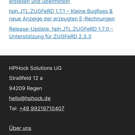
erstellen und übermitteln
hph.JTL.ZUGFeRD 1.7.1 – Kleine Bugfixes &
neue Anzeige der erzeugten E-Rechnungen
Release-Update: hph.JTL.ZUGFeRD 1.7.0 –
Unterstützung für ZUGFeRD 2.3.3
HPHock Solutions UG
Straßfeld 12 a
94209 Regen
hello@hphock.de
Tel:
+49 99219710407
Über uns