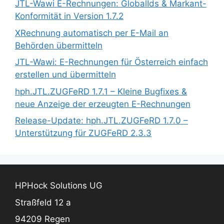
JTL-Wawi E-Rechnungen: GlobalIds & Markant-
Konformität in Version 1.7.2
XRechnung automatisch per E-Mail an
Behörden übermitteln
JTL-Wawi: E-Rechnungen für Österreich einfach
erstellen und übermitteln
hph.JTL.ZUGFeRD 1.7.1 – Kleine Bugfixes &
neue Anzeige der erzeugten E-Rechnungen
Release-Update: hph.JTL.ZUGFeRD 1.7.0 –
Unterstützung für ZUGFeRD 2.3.3
HPHock Solutions UG
Straßfeld 12 a
94209 Regen