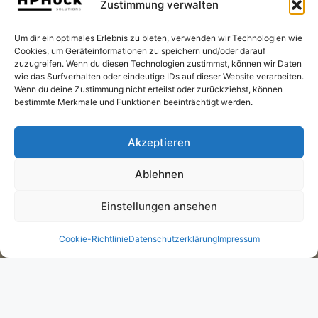
Zustimmung verwalten
Wawi!
Um dir ein optimales Erlebnis zu bieten, verwenden wir Technologien wie
Cookies, um Geräteinformationen zu speichern und/oder darauf
zuzugreifen. Wenn du diesen Technologien zustimmst, können wir Daten
wie das Surfverhalten oder eindeutige IDs auf dieser Website verarbeiten.
Wenn du deine Zustimmung nicht erteilst oder zurückziehst, können
bestimmte Merkmale und Funktionen beeinträchtigt werden.
Einrichtung im
Premium
-Tarif gratis!
Akzeptieren
Ablehnen
Einstellungen ansehen
Z
U DEN E-
RECHNUNGSTARIFEN
Cookie-Richtlinie
Datenschutzerklärung
Impressum