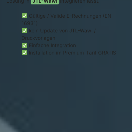
Lösung in
JTL-Wawi
integrieren lässt.
Gültige / Valide E-Rechnungen (EN
16931)
kein Update von JTL-Wawi /
Druckvorlagen
Einfache Integration
Installation im Premium-Tarif GRATIS