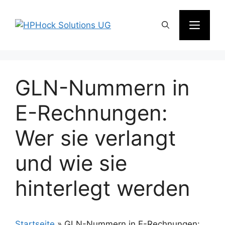
Zum
Inhalt
Men
springen
GLN-Nummern in
E-Rechnungen:
Wer sie verlangt
und wie sie
hinterlegt werden
Startseite
»
GLN-Nummern in E-Rechnungen: