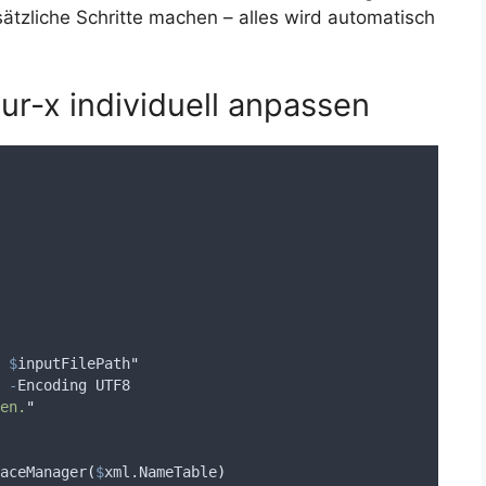
zliche Schritte machen – alles wird automatisch
tur-x individuell anpassen
 
$
inputFilePath
"
-
Encoding UTF8
en.
"
aceManager
(
$
xml.NameTable
)