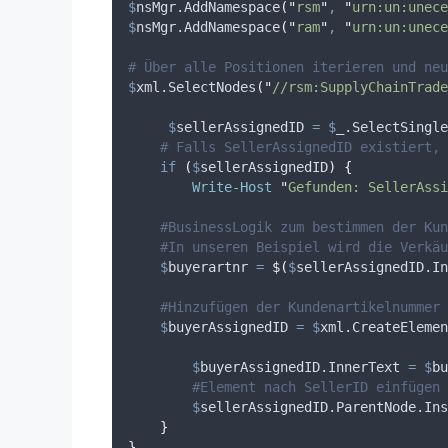
$
nsMgr.AddNamespace
(
"
rsm
"
,
"
urn:un:unece
$
nsMgr.AddNamespace
(
"
ram
"
,
"
urn:un:unece
# Über alle Positionen iterieren und neu
$
xml.SelectNodes
(
"
//rsm:SupplyChainTrade
$
sellerAssignedID
=
$
_
.SelectSingle
# Falls SellerAssignedID existiert, 
if
(
$
sellerAssignedID
)
{
Write-Host
"
Gefunden: SellerAssi
#BusinessLogik zum bestimmen der Kun
#In unseren Beispiel wird die Verkäu
$
buyerartnr
=
$(
$
sellerAssignedID.In
#Hinzufügen der Kundenartikelnummer 
$
buyerAssignedID
=
$
xml.CreateElemen
$
buyerAssignedID.InnerText
=
$
bu
#Element nach SellerID einfügen 
$
sellerAssignedID.ParentNode.In
}
}