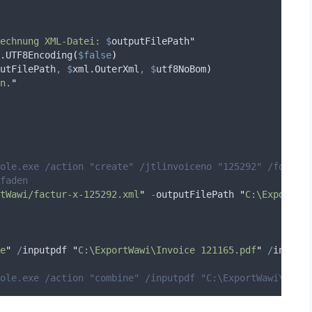
echnung XML-Datei: 
$
outputFilePath
"
.UTF8Encoding
(
$false
)
utFilePath
,
$
xml.OuterXml
,
$
utf8NoBom
)
n.
"
sole.exe /action "create" /jtlinvoiceno "125292" /format 
faden
tWawi/factur-x-125292.xml
"
-
outputFilePath 
"
C:\ExportWaw
e
"
/
inputpdf 
"
C:\ExportWawi\Invoice 121165.pdf
"
/
inputxm
ole.exe /action "combine" /inputpdf "C:\ExportWawi\Invoi