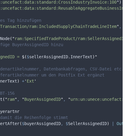
:uncefact:data:standard:CrossIndustryInvoice:100
"
)
:uncefact:data:standard:ReusableAggregateBusinessInforma
es Tag hinzufügen
Transaction/ram:IncludedSupplyChainTradeLineItem
"
,
$
nsMg
Node
(
"
ram:SpecifiedTradeProduct/ram:SellerAssignedID
"
,
$
füge BuyerAssignedID hinzu
gnedID = 
$(
$
sellerAssignedID.InnerText
)
"
denartikelnummer, Datenbankabfragen, CSV-Datei etc...
ferartikelnummer um den Postfix Ext ergänzt
nerText
)
+
'
Ext
'
BT-156
t
(
"
ram
"
,
"
BuyerAssignedID
"
,
"
urn:un:unece:uncefact:data:
yerartnr
damit die Reihenfolge stimmt
sertAfter
(
$
buyerAssignedID
,
$
SellerAssignedID
)
|
Out-Null