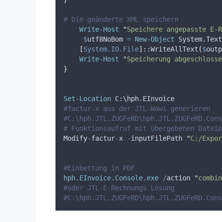
# Die geänderte XML speichern
Write-Host
"
Speichere angepasste E-R
$
utf8NoBom
=
New-Object
 System.Text
[
System.IO.File
]
::WriteAllText
(
$
outp
Write-Host
"
Speicherung abgeschlosse
}
Set-Location
 C:\hph.EInvoice
#factur-x aus der JTL-Wawi generieren
#C:\hph.JTL.ZUGFeRD\hph.JTL.ZUGFeRD.Con
# Funktionsaufruf mit übergebenen Dateip
Modify
-
factur
-
x 
-
inputFilePath 
"
C:/Expor
#Einbettung in PDF
hph.EInvoice.Console.exe
/
action 
"
combin
#oder JTL-E-Rechnungs Lösung
#C:\hph.JTL.ZUGFeRD\hph.JTL.ZUGFeRD.Cons