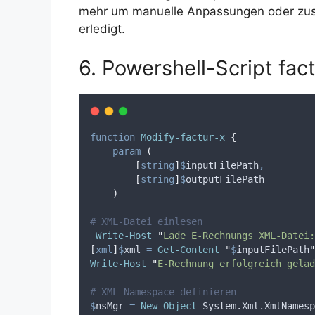
mehr um manuelle Anpassungen oder zusät
erledigt.
6. Powershell-Script fac
function
Modify-factur-x
{
param
(
[
string
]
$
inputFilePath
,
[
string
]
$
outputFilePath
)
# XML-Datei einlesen
Write-Host
"
Lade E-Rechnungs XML-Datei:
[
xml
]
$
xml
=
Get-Content
"
$
inputFilePath
"
Write-Host
"
E-Rechnung erfolgreich gelad
# XML-Namespace definieren
$
nsMgr
=
New-Object
 System.Xml.XmlNamesp