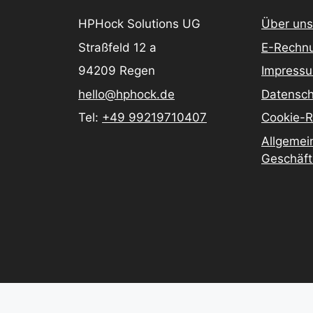
HPHock Solutions UG
Über uns
Straßfeld 12 a
E-Rechn
94209 Regen
Impress
hello@hphock.de
Datensch
Tel:
+49 99219710407
Cookie-Ri
Allgemei
Geschäf