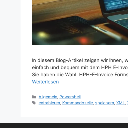
In diesem Blog-Artikel zeigen wir Ihne
einfach und bequem mit dem HPH E-Inv
Sie haben die Wahl. HPH-E-Invoice Form
Weiterlesen
Kategorien
Allgemein
,
Powershell
Schlagwörter
extrahieren
,
Kommandozeile
,
speichern
,
XML
,